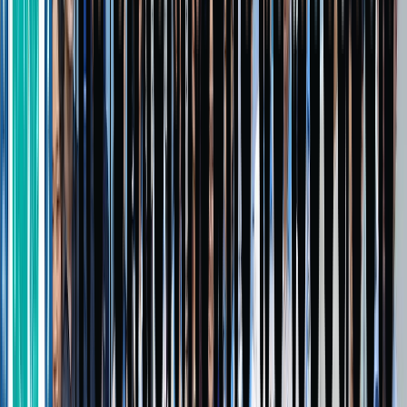
គណៈកម្មាធិការសេដ្ឋកិច្ច និងធុរកិច្ចឌីជីថល
ទីស្ដីការគណៈរដ្ឋមន្រ្តី