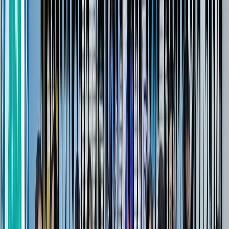
ដឹកនាំសម្របសម្រួល និង ជំរុញការកសាង​ និង ការអភិវឌ្ឍ សេដ្ឋកិច្ច និង
សង្គមឌីជីថលរស់រវើក តាមរយៈការរៀបចំ មូលដ្ឋានគ្រឹះជំរុញការទទួលយក
និង បរិវត្តកម្មជីជីថល នៅក្នុងគ្រប់តួអង្គសង្គម ដើម្បីជំរុញសម្ទុះកំណើន
សេដ្ឋកិច្ចថ្មី និង លើកកម្ពស់សុខុមាលភាពសង្គម។
តំណរហ័ស
អំពី ក.ស.ឌ.
អគ្គលេខាធិការដ្ឋាន ក.ស.ឌ.
វឌ្ឍនភាព
បណ្តុំឯកសារ
ព័ត៌មាន និងព្រឹត្តិការណ៍
គោលដៅ
ការអភិវឌ្ឍហេដ្ឋារចនាសម្ព័ន្ធគាំទ្រដល់ បរិវត្តកម្មឌីជីថល
ការកសាង​ទំនុក​ចិត្ត​ និង ភាពជឿជាក់លើ ប្រព័ន្ធឌីជីថល
ការកសាង​ពលរដ្ឋឌីជីថល
ការ​កសាង​រដ្ឋាភិបាលឌីជីថល
ការជំរុញ​​ធុរកិច្ចឌីជីថល
ការកាត់បន្ថយផលប៉ះពាល់