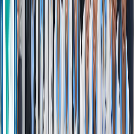
ក្រសួងការងារ និងបណ្ដុះបណ្ដាលវិជ្ជាជីវៈ
ក្រសួងរៀបចំដែនដីនគរូបនីយកម្ម និងសំណង់