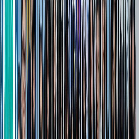
ទំនាក់ទំនង
info@des.gov.kh
អគារលេខ ១៣ មហាវិថីព្រះមុនីវង្ស សង្កាត់ស្រះចក ខណ្ឌដូនពេញ
រាជធានីភ្នំពេញ
គណៈកម្មាធិការរដ្ឋាភិបាលឌីធីថល