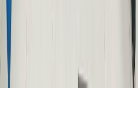
រដ្ឋលេខាធិការដ្ឋានកិច្ចការព្រំដែន
© ២០២៦ រក្សាសិទ្ធិដោយក្រុមប្រឹក្សាជាតិសេដ្ឋកិច្ច និង សង្គមឌីជីថល​
ឯកជនភាព
-
លក្ខខណ្ឌប្រើប្រាស់