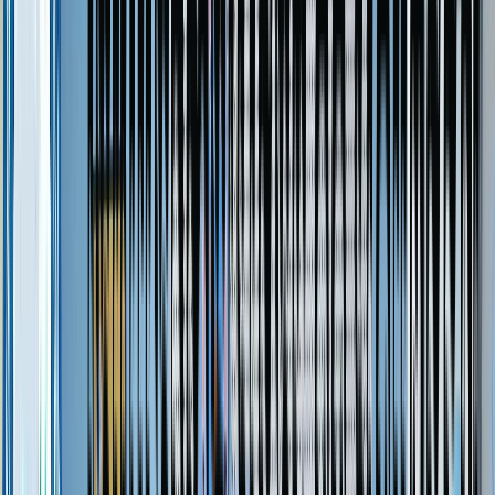
ហិរញ្ញវត្ថុ, អគ្គលេខាធិការនៃអគ្គលេខាធិការដ្ឋានគណៈកម្មាធិការ
សេដ្ឋកិច្ច និង ធុរកិច្ចឌីជីថលបានអញ្ជើញចូលរួមអម ឯកឧត្តមអគ្គ
បណ្ឌិតសភាចារ្យ អូន ព័ន្ធមុនីរ័ត្ន ឧបនាយករដ្ឋមន្ត្រី រដ្ឋមន្ត្រីក្រសួង
សេដ្ឋកិច្ចនិងហិរញ្ញវត្ថុ នៅក្នុងជំនួបសម្ដែងការគួរសម និង
ពិភាក្សាការងារជាមួយ លោក Wang Xu នាយកប្រតិបត្តិថ្មី នៃ
ក្រុមហ៊ុន Huawei Technologies (Cambodia)
Co.,Ltd
ថ្ងៃទី​៧ សីហា ២០២៦
ឯកឧត្តមបណ្ឌិត គង់ ម៉ារី រដ្ឋលេខាធិការនៃក្រសួងសេដ្ឋកិច្ច និង
ហិរញ្ញវត្ថុ, អគ្គលេខាធិការនៃអគ្គលេខាធិការដ្ឋានគណៈកម្មាធិការ
សេដ្ឋកិច្ច និង ធុរកិច្ចឌីជីថល, និងជាប្រធានក្រុមការងារសិក្សា
រំហូរនីតិវិធីប្រតិបត្តិការគយសម្រាប់ការធ្វើទំនើបកម្មគយដោយ
ប្រើប្រាស់ប្រព័ន្ធបច្ចេកវិទ្យាព័ត៌មាន បានអញ្ជើញចូលរួមកិច្ចប្រជុំ
ពិនិត្យវឌ្ឍនភាពនៃការអនុវត្តវិធានការមុតស្រួចក្នុងការបង្ការនិង
បង្ក្រាបអំពើរត់គេចពន្ធ និង ការពង្រឹងអភិបាលកិច្ចរបស់អគ្គ
នាយកដ្ឋានគយ និងរដ្ឋាករកម្ពុជា សម្រាប់អនុវត្តក្នុងឆ្នាំ២០២៦
ថ្ងៃទី​៦ សីហា ២០២៦