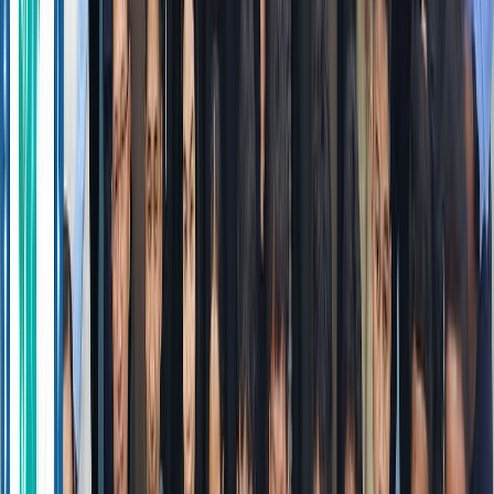
ក្រសួងសុខាភិបាល
ក្រសួងឧស្សាហកម្ម វិទ្យាសាស្រ្ត បច្ចេកវិទ្យា និងនវានុវត្តន៍