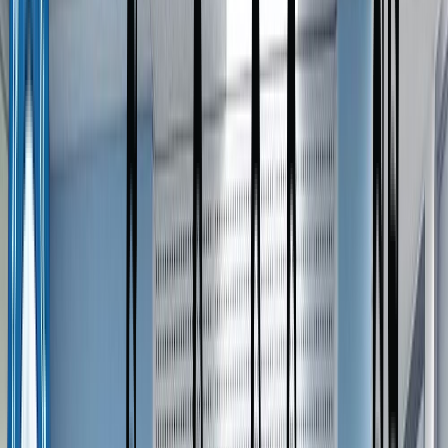
វិស័យ។
គម្រោងនេះក៏ឆ្លុះបញ្ចាំងពីការប្តេជ្ញាចិត្តរបស់រាជរដ្ឋាភិបាលកម្ពុជា ក្នុងការលើក
កម្ពស់សមភាពយេនឌ័រ ពង្រឹងប្រព័ន្ធការពារ និងការគាំទ្រសម្រាប់ស្ត្រី និងក្មេង
ស្រី ព្រមទាំងធានាថាគ្មាននរណាម្នាក់ត្រូវបានទុកចោលឡើយ។
លោកជំទាវកិត្តិបណ្ឌិតរដ្ឋមន្ត្រី បានគូសបញ្ជាក់ថា ការបង្ការ និងដោះស្រាយ
អំពើហិង្សាទាក់ទងនឹងយេនឌ័រ មិនអាចអនុវត្តដោយស្ថាប័ន ឬគម្រោងណាមួយ
តែមួយបានទេ ប៉ុន្តែទាមទារឱ្យមានការចូលរួម កិច្ចសហការ និងការប្តេជ្ញាចិត្ត
រួមពីគ្រប់ភាគីពាក់ព័ន្ធ ដែលតាមរយៈគម្រោងនេះ ជាការបញ្ជាក់ជាថ្មីអំពី
ការប្តេជ្ញាចិត្តរួមក្នុងការកសាងសង្គមមួយ ដែលស្ត្រី និងក្មេងស្រីអាចរស់នៅ
ដោយសុវត្ថិភាព សេចក្តីថ្លៃថ្នូរ និងមានឱកាសស្មើភាពគ្នា។
សូមចុចអាន៖
https://www.facebook.com/share/p/1AUe9TFMv7/
ព័ត៌មានថ្មីៗ
គណៈកម្មាធិការសេដ្ឋកិច្ច និងធុរកិច្ចឌីជីថល បានរៀបចំកម្មវិធី
បណ្ដុះបណ្ដាលស្ដីពី «ការអភិវឌ្ឍជំនាញ៖ ការរៀបចំយុទ្ធសាស្ត្រទី
ផ្សារសម្រាប់ធុរកិច្ចក្នុងសម័យឌីជីថល»