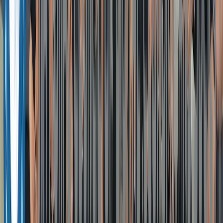
ក្រសួងកិច្ចការនារី
រដ្ឋលេខាធិការដ្ឋានអាកាសចរណ៍ស៊ីវិល