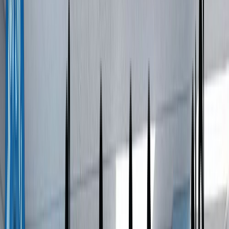
អភិវឌ្ឍន៍អាស៊ី (ADB) ជាដៃគូយុទ្ធសាស្ត្រ បានរៀបចំសិក្ខាសាលា​ប្រកាស
ដាក់ឱ្យអនុវត្តជាផ្លូវការគម្រោង «ការពង្រឹងប្រព័ន្ធថ្នាក់ជាតិដើម្បីដោះស្រាយ
និងទប់ស្កាត់អំពើហិង្សាទាក់ទងនឹងយេនឌ័រនៅព្រះរាជាណាចក្រកម្ពុជា» ក្រោម
អធិបតីភាពដ៏ខ្ពង់ខ្ពស់ លោកជំទាវកិត្តិបណ្ឌិត អ៊ឹង កន្ថាផាវី រដ្ឋមន្ត្រីក្រសួង
កិច្ចការនារី នារសៀលថ្ងៃទី២១ ខែឧសភា ឆ្នាំ២០២៦ នៅសណ្ឋាគារ
កាំបូឌីយ៉ាណា រាជធានីភ្នំពេញ។
សិក្ខាសាលាប្រកាសដាក់ឱ្យអនុវត្តគម្រោងនេះ មានគោលបំណងណែនាំជាផ្លូវ
ការអំពីគម្រោង ចែករំលែកគោលបំណង និងយុទ្ធសាស្ត្រអនុវត្តសំខាន់ៗ ពង្រឹង
ការសម្របសម្រួល និងកិច្ចសហការរវាងភាគីពាក់ព័ន្ធសំខាន់ៗ ព្រមទាំងបង្កើន
ការយល់ដឹងរួម ដើម្បីគាំទ្រការអនុវត្តគម្រោងឱ្យមានប្រសិទ្ធភាព និងប្រកប
ដោយចីរភាព ទាំងនៅថ្នាក់ជាតិ និងថ្នាក់ក្រោមជាតិ។
+
10
រូបភាព 15 សន្លឹក
គម្រោង «ការពង្រឹងប្រព័ន្ធថ្នាក់ជាតិដើម្បីដោះស្រាយ និងទប់ស្កាត់អំពើហិង្សា
ទាក់ទងនឹងយេនឌ័រនៅព្រះរាជាណាចក្រកម្ពុជា» មានរយៈពេល ៥ ឆ្នាំ
(២០២៥–២០២៩) គឺជាសកម្មភាពដ៏សំខាន់មួយក្នុងការពង្រឹងប្រព័ន្ធថ្នាក់ជាតិ
និងថ្នាក់ក្រោមជាតិ សម្រាប់ការបង្ការ ទប់ស្កាត់ និងឆ្លើយតបចំពោះអំពើហិង្សា
ទាក់ទងនឹងយេនឌ័រ តាមរយៈការពង្រឹងប្រព័ន្ធអភិបាលកិច្ច ការផ្តល់
សេវាផ្តោតលើជនរងគ្រោះ ការប្រើប្រាស់បច្ចេកវិទ្យាឌីជីថល និងនវានុវត្តន៍ ការ
ប្រើប្រាស់ទិន្នន័យ និងភស្តុតាង ព្រមទាំងការពង្រឹងការសម្របសម្រួលពហុ