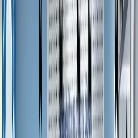
ថ្ងៃទី​៧ សីហា ២០២៦
ការបើកចុះឈ្មោះចូលរួមវគ្គបណ្តុះបណ្តាល "មូលដ្ឋាននៃការ
ចាប់យកឌីជីថលសម្រាប់សេដ្ឋកិច្ចក្រៅប្រព័ន្ធ" (Digital
Adoption Foundation for Informal Economy)
ដែលមានគោលបំណងពង្រឹងចំណេះដឹង និងជំនាញឌីជីថល
មូលដ្ឋានសម្រាប់អ្នកសេដ្ឋកិច្ចក្រៅប្រព័ន្ធ
ថ្ងៃទី​៧ សីហា ២០២៦
ឯកឧត្តមបណ្ឌិត គង់ ម៉ារី រដ្ឋលេខាធិការនៃក្រសួងសេដ្ឋកិច្ច និង
ហិរញ្ញវត្ថុ, អគ្គលេខាធិការនៃអគ្គលេខាធិការដ្ឋានគណៈកម្មាធិការ
សេដ្ឋកិច្ច និង ធុរកិច្ចឌីជីថលបានអញ្ជើញចូលរួមអម ឯកឧត្តមអគ្គ
បណ្ឌិតសភាចារ្យ អូន ព័ន្ធមុនីរ័ត្ន ឧបនាយករដ្ឋមន្ត្រី រដ្ឋមន្ត្រីក្រសួង
សេដ្ឋកិច្ចនិងហិរញ្ញវត្ថុ នៅក្នុងជំនួបសម្ដែងការគួរសម និង
ពិភាក្សាការងារជាមួយ លោក Wang Xu នាយកប្រតិបត្តិថ្មី នៃ
ក្រុមហ៊ុន Huawei Technologies (Cambodia)
Co.,Ltd
ថ្ងៃទី​៧ សីហា ២០២៦