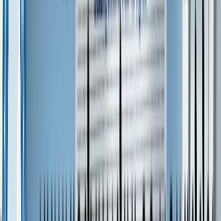
ឯកឧត្តមបណ្ឌិត គង់ ម៉ារី រដ្ឋលេខាធិការនៃក្រសួងសេដ្ឋកិច្ច និង
ហិរញ្ញវត្ថុ, អគ្គលេខាធិការនៃអគ្គលេខាធិការដ្ឋានគណៈកម្មាធិការ
សេដ្ឋកិច្ច និង ធុរកិច្ចឌីជីថល, និងជាប្រធានក្រុមការងារសិក្សា
រំហូរនីតិវិធីប្រតិបត្តិការគយសម្រាប់ការធ្វើទំនើបកម្មគយដោយ
ប្រើប្រាស់ប្រព័ន្ធបច្ចេកវិទ្យាព័ត៌មាន បានអញ្ជើញចូលរួមកិច្ចប្រជុំ
ពិនិត្យវឌ្ឍនភាពនៃការអនុវត្តវិធានការមុតស្រួចក្នុងការបង្ការនិង
បង្ក្រាបអំពើរត់គេចពន្ធ និង ការពង្រឹងអភិបាលកិច្ចរបស់អគ្គ
នាយកដ្ឋានគយ និងរដ្ឋាករកម្ពុជា សម្រាប់អនុវត្តក្នុងឆ្នាំ២០២៦
ថ្ងៃទី​៦ សីហា ២០២៦
ឯកឧត្តមបណ្ឌិត គង់ ម៉ារី រដ្ឋលេខាធិការ អគ្គលេខាធិការនៃអគ្គ
លេខាធិការដ្ឋាន គ.ស.ធ.ឌ. និងជាប្រធានក្រុមការងារអន្តរ
ក្រសួងរៀបចំសេវាអេឡិចត្រូនិកសម្រាប់ធុរកិច្ច (ESB) បាន
ដឹកនាំកិច្ចប្រជុំក្រុមការងារអន្តរក្រសួងរៀបចំ ESB
ថ្ងៃទី​៦ សីហា ២០២៦
ឯកឧត្តមអគ្គលេខាធិការរង ជាង វុត្ថា បានអញ្ជើញធ្វេីបទបង្ហាញ
អំពីសមិទ្ធផល និងថ្នាលនិងកម្មវិធីរដ្ឋាភិបាលឌីជីថលសំខាន់ៗ ជូន
ដល់អង្គការ Passerelles Numériques Cambodia
(PNC)