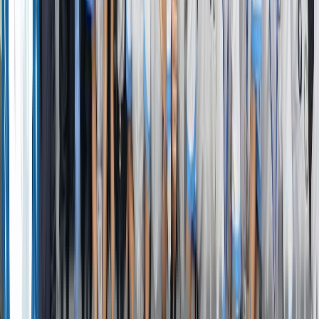
ក្រសួងអធិការកិច្ច
ក្រសួងផែនការ